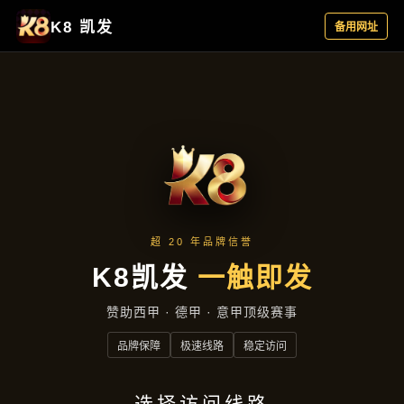
集团动态
首页
集团动态